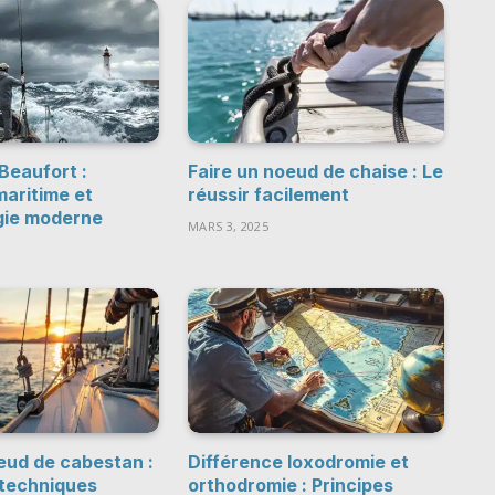
Beaufort :
Faire un noeud de chaise : Le
maritime et
réussir facilement
gie moderne
MARS 3, 2025
œud de cabestan :
Différence loxodromie et
techniques
orthodromie : Principes