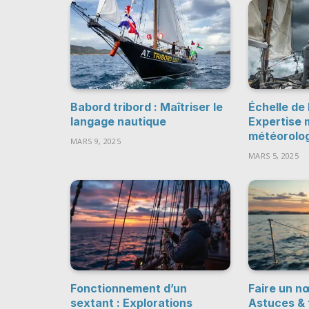
Babord tribord : Maîtriser le
Échelle de 
langage nautique
Expertise 
météorolo
MARS 9, 2025
MARS 5, 2025
Fonctionnement d’un
Faire un n
sextant : Explorations
Astuces & 